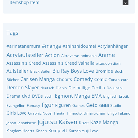
Itemshop Item
0
Tags
#manga
#arinatanemura
#shinshidoumei
Acrylanhänger
Acrylaufsteller
Anime
Action
Altraverse
animania
Assassin's Creed
Assassin's Creed Valhalla
attack on titan
Aufsteller
Blu Ray
Boys Love
Bromide
Black Butler
Buch
Carlsen Manga
Comedy
Chobits
Comic
Bücher
Conan
cute
Demon Slayer
Die heilige Cecilia
deutsch
Diablo
Doujinshi
dvd
Egmont Manga
EMA
Drama
DVDs
Ecchi
Englisch
Erotik
figur
Geto
Figuren
Evangelion
Fantasy
Games
Ghibli-Studio
Girls Love
Graphic Novel
Hentai
Himouto! Umaru-chan
Ichigo Takano
Jujutsu Kaisen
Kaze Manga
Kaze
Japan
japanische
Komplett
Kingdom Hearts
Kissen
Kuroshitsuji
Love