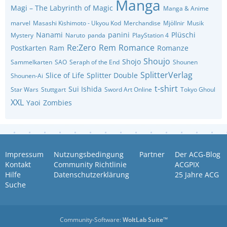
Manga
Magi – The Labyrinth of Magic
Manga & Anime
marvel
Masashi Kishimoto - Ukyou Kod
Merchandise
Mjöllnir
Musik
Nanami
panini
Plüschi
Mystery
Naruto
panda
PlayStation 4
Re:Zero
Rem
Romance
Postkarten
Ram
Romanze
Shoujo
Shojo
Sammelkarten
SAO
Seraph of the End
Shounen
SplitterVerlag
Slice of Life
Splitter Double
Shounen-Ai
t-shirt
Sui Ishida
Star Wars
Stuttgart
Sword Art Online
Tokyo Ghoul
XXL
Yaoi
Zombies
Impressum
Nutzungsbedingung
Partner
Der ACG-Blog
Kontakt
Community Richtlinie
ACGPIX
Hilfe
Datenschutzerklärung
25 Jahre ACG
Suche
Community-Software:
WoltLab Suite™