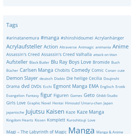
Tags
#manga
#arinatanemura
#shinshidoumei
Acrylanhänger
Acrylaufsteller
Anime
Action
Altraverse
Animagic
animania
Assassin's Creed
Assassin's Creed Valhalla
attack on titan
Aufsteller
Blu Ray
Boys Love
Bromide
Black Butler
Buch
Carlsen Manga
Comedy
Chobits
Comic
Bücher
Conan
cute
Demon Slayer
Die heilige Cecilia
deutsch
Diablo
Doujinshi
dvd
Egmont Manga
EMA
Drama
DVDs
Ecchi
Englisch
Erotik
figur
Geto
Figuren
Evangelion
Fantasy
Games
Ghibli-Studio
Girls Love
Graphic Novel
Hentai
Himouto! Umaru-chan
Japan
Jujutsu Kaisen
Kaze Manga
Kaze
japanische
Komplett
Kingdom Hearts
Kissen
Kuroshitsuji
Love
Manga
Magi – The Labyrinth of Magic
Manga & Anime