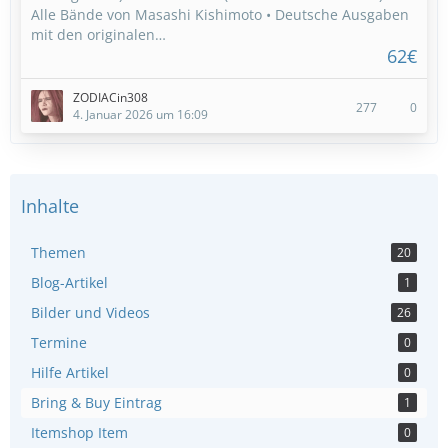
Alle Bände von Masashi Kishimoto • Deutsche Ausgaben
mit den originalen…
62€
ZODIACin308
277
0
4. Januar 2026 um 16:09
Inhalte
Themen
20
Blog-Artikel
1
Bilder und Videos
26
Termine
0
Hilfe Artikel
0
Bring & Buy Eintrag
1
Itemshop Item
0