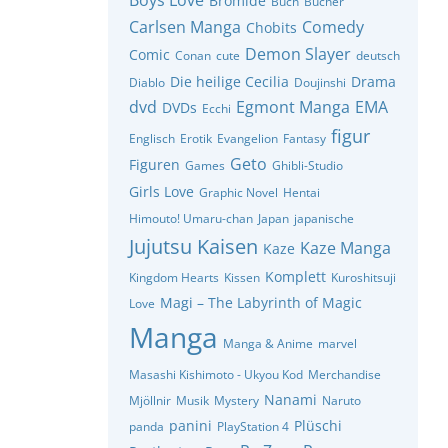
Boys Love
Bromide
Buch
Bücher
Carlsen Manga
Comedy
Chobits
Demon Slayer
Comic
Conan
cute
deutsch
Die heilige Cecilia
Drama
Diablo
Doujinshi
dvd
Egmont Manga
EMA
DVDs
Ecchi
figur
Englisch
Erotik
Evangelion
Fantasy
Geto
Figuren
Games
Ghibli-Studio
Girls Love
Graphic Novel
Hentai
Himouto! Umaru-chan
Japan
japanische
Jujutsu Kaisen
Kaze Manga
Kaze
Komplett
Kingdom Hearts
Kissen
Kuroshitsuji
Magi – The Labyrinth of Magic
Love
Manga
Manga & Anime
marvel
Masashi Kishimoto - Ukyou Kod
Merchandise
Nanami
Mjöllnir
Musik
Mystery
Naruto
panini
Plüschi
panda
PlayStation 4