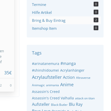
Termine
0
Hilfe Artikel
0
Bring & Buy Eintrag
2
Itemshop Item
0
ben
Tags
e
f
#manga
#arinatanemura
#shinshidoumei
Acrylanhänger
35€
Acrylaufsteller
Action
Altraverse
Anime
Animagic
animania
2
0
Assassin's Creed
Assassin's Creed Valhalla
attack on titan
Aufsteller
Blu Ray
Black Butler