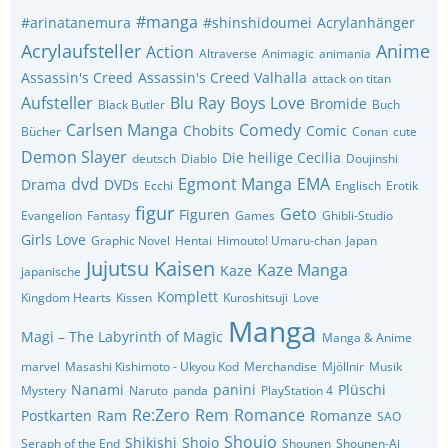
#manga
#arinatanemura
#shinshidoumei
Acrylanhänger
Acrylaufsteller
Anime
Action
Altraverse
Animagic
animania
Assassin's Creed
Assassin's Creed Valhalla
attack on titan
Aufsteller
Blu Ray
Boys Love
Bromide
Black Butler
Buch
Carlsen Manga
Comedy
Chobits
Comic
Bücher
Conan
cute
Demon Slayer
Die heilige Cecilia
deutsch
Diablo
Doujinshi
dvd
Egmont Manga
EMA
Drama
DVDs
Ecchi
Englisch
Erotik
figur
Geto
Figuren
Evangelion
Fantasy
Games
Ghibli-Studio
Girls Love
Graphic Novel
Hentai
Himouto! Umaru-chan
Japan
Jujutsu Kaisen
Kaze Manga
Kaze
japanische
Komplett
Kingdom Hearts
Kissen
Kuroshitsuji
Love
Manga
Magi – The Labyrinth of Magic
Manga & Anime
marvel
Masashi Kishimoto - Ukyou Kod
Merchandise
Mjöllnir
Musik
Nanami
panini
Plüschi
Mystery
Naruto
panda
PlayStation 4
Re:Zero
Rem
Romance
Postkarten
Ram
Romanze
SAO
Shoujo
Shikishi
Shojo
Seraph of the End
Shounen
Shounen-Ai