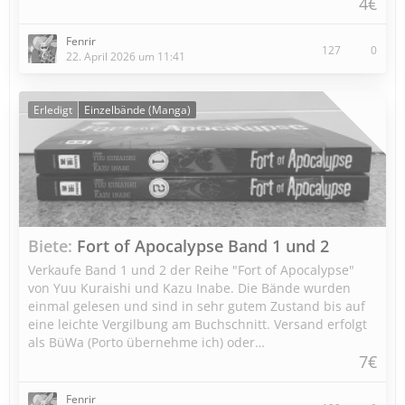
4€
Fenrir
127
0
22. April 2026 um 11:41
Erledigt
Einzelbände (Manga)
Biete
Fort of Apocalypse Band 1 und 2
Verkaufe Band 1 und 2 der Reihe "Fort of Apocalypse"
von Yuu Kuraishi und Kazu Inabe. Die Bände wurden
einmal gelesen und sind in sehr gutem Zustand bis auf
eine leichte Vergilbung am Buchschnitt. Versand erfolgt
als BüWa (Porto übernehme ich) oder…
7€
Fenrir