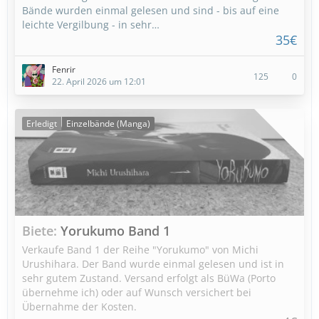
Bände wurden einmal gelesen und sind - bis auf eine
leichte Vergilbung - in sehr…
35€
Fenrir
125
0
22. April 2026 um 12:01
Erledigt
Einzelbände (Manga)
Biete
Yorukumo Band 1
Verkaufe Band 1 der Reihe "Yorukumo" von Michi
Urushihara. Der Band wurde einmal gelesen und ist in
sehr gutem Zustand. Versand erfolgt als BüWa (Porto
übernehme ich) oder auf Wunsch versichert bei
Übernahme der Kosten.