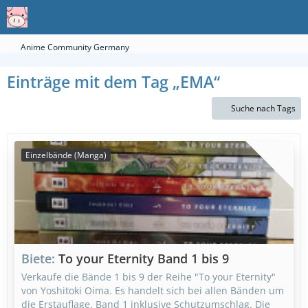
Anime Community Germany
Einträge mit dem Tag „EMA“
Suche nach Tags
Einzelbände (Manga)
Biete
To your Eternity Band 1 bis 9
Verkaufe die Bände 1 bis 9 der Reihe "To your Eternity"
von Yoshitoki Oima. Es handelt sich bei allen Bänden um
die Erstauflage. Band 1 inklusive Schutzumschlag. Die