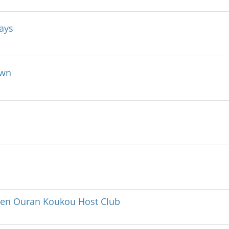
ays
own
egen Ouran Koukou Host Club