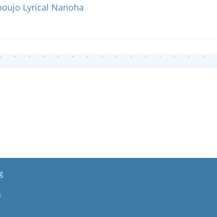
oujo Lyrical Nanoha
g
G