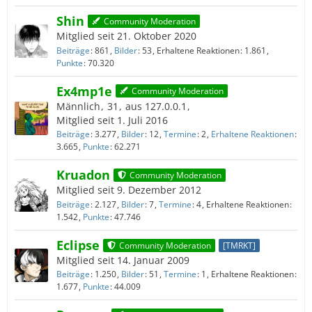
Shin
Community Moderation
Mitglied seit 21. Oktober 2020
Beiträge
861
Bilder
53
Erhaltene Reaktionen
1.861
Punkte
70.320
Ex4mp1e
Community Moderation
Männlich
31
aus 127.0.0.1
Mitglied seit 1. Juli 2016
Beiträge
3.277
Bilder
12
Termine
2
Erhaltene Reaktionen
3.665
Punkte
62.271
Kruadon
Community Moderation
Mitglied seit 9. Dezember 2012
Beiträge
2.127
Bilder
7
Termine
4
Erhaltene Reaktionen
1.542
Punkte
47.746
Eclipse
Community Moderation
[TMRKT]
Mitglied seit 14. Januar 2009
Beiträge
1.250
Bilder
51
Termine
1
Erhaltene Reaktionen
1.677
Punkte
44.009