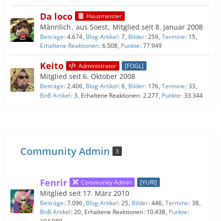
Da loco
Hausmeister
Männlich
aus Soest
Mitglied seit 8. Januar 2008
Beiträge
4.674
Blog-Artikel
7
Bilder
259
Termine
15
Erhaltene Reaktionen
6.508
Punkte
77.949
Keito
Administrator
[FOGL]
Mitglied seit 6. Oktober 2008
Beiträge
2.406
Blog-Artikel
6
Bilder
176
Termine
33
BnB Artikel
3
Erhaltene Reaktionen
2.277
Punkte
33.344
Community Admin
3
Fenrir
Community Admin
[YURI]
Mitglied seit 17. März 2010
Beiträge
7.096
Blog-Artikel
25
Bilder
446
Termine
38
BnB Artikel
20
Erhaltene Reaktionen
10.438
Punkte