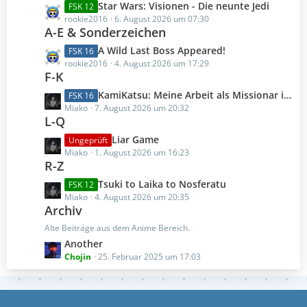
e
L
Star Wars: Visionen - Die neunte Jedi
FSK 12
r
B
e
rookie2016
6. August 2026 um 07:30
ä
e
A-E & Sonderzeichen
t
g
i
z
L
A Wild Last Boss Appeared!
FSK 16
e
t
t
e
rookie2016
4. August 2026 um 17:29
r
e
F-K
t
ä
B
z
L
KamiKatsu: Meine Arbeit als Missionar in einer gottlosen Welt
FSK 16
g
e
t
e
Miako
7. August 2026 um 20:32
e
i
e
L-Q
t
t
B
z
L
Liar Game
Ungeprüft
r
e
t
e
Miako
1. August 2026 um 16:23
ä
i
e
R-Z
t
g
t
B
z
e
L
Tsuki to Laika to Nosferatu
FSK 12
r
e
t
e
Miako
4. August 2026 um 20:35
ä
i
e
Archiv
t
g
t
B
z
e
Alte Beiträge aus dem Anime Bereich.
r
e
t
L
Another
ä
i
e
e
Chojin
25. Februar 2025 um 17:03
g
t
B
t
e
r
e
z
ä
i
t
g