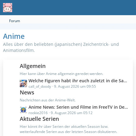
Forum
Anime
Alles über den beliebten (japanischen) Zeichentrick- und
Animationsfilm.
Allgemein
Hier kann über Anime allgemein geredet werden.
L
Welche Figuren habt ihr euch zuletzt in die Sammlung geholt 2.0
e
call_of_doody
9. August 2026 um 09:55
News
t
z
Nachrichten aus der Anime-Welt.
t
L
Anime News: Serien und Filme im FreeTV in Deutschland
e
e
rookie2016
9. August 2026 um 05:12
B
Aktuelle Serien
t
e
z
Hier könnt ihr über Serien der aktuellen Season bzw.
i
t
weiterlaufende Serien aus der letzten Season diskutieren.
t