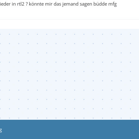
der in rtl2 ? könnte mir das jemand sagen büdde mfg
g