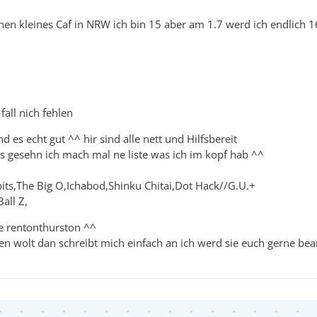
nen kleines Caf in NRW ich bin 15 aber am 1.7 werd ich endlich 1
fall nich fehlen
 es echt gut ^^ hir sind alle nett und Hilfsbereit
s gesehn ich mach mal ne liste was ich im kopf hab ^^
its,The Big O,Ichabod,Shinku Chitai,Dot Hack//G.U.+
all Z,
wie rentonthurston ^^
sen wolt dan schreibt mich einfach an ich werd sie euch gerne be