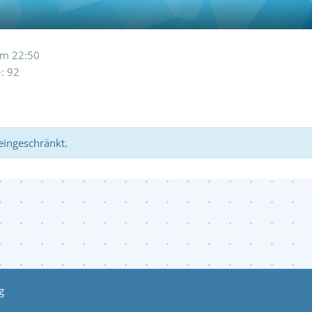
um 22:50
e
92
 eingeschränkt.
g