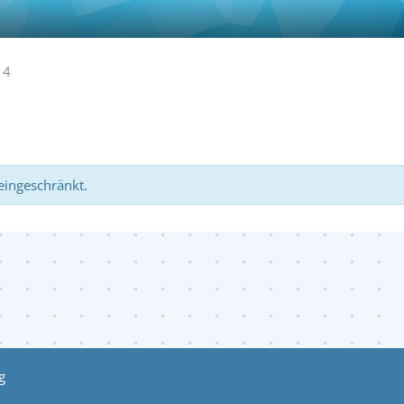
14
 eingeschränkt.
g