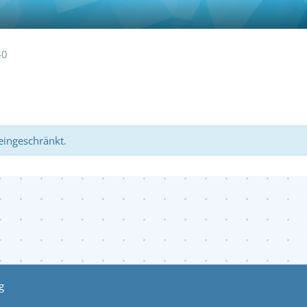
40
 eingeschränkt.
g