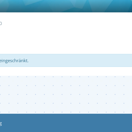
0
 eingeschränkt.
g