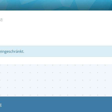
41
 eingeschränkt.
g