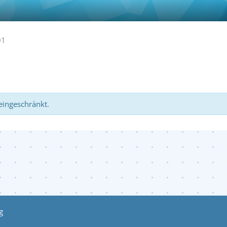
01
 eingeschränkt.
g