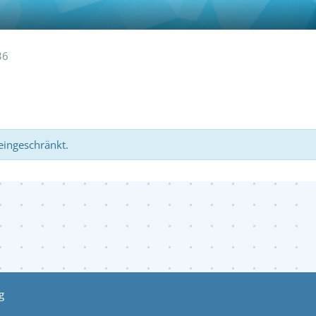
36
 eingeschränkt.
g