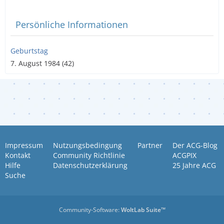
Persönliche Informationen
Geburtstag
7. August 1984 (42)
Impressum
Nutzungsbedingung
Partner
Der ACG-Blog
Kontakt
Community Richtlinie
ACGPIX
Hilfe
Datenschutzerklärung
25 Jahre ACG
Suche
Community-Software:
WoltLab Suite™