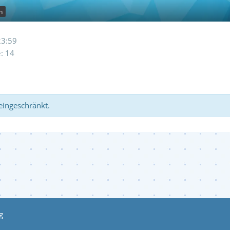
n
23:59
e
14
 eingeschränkt.
g