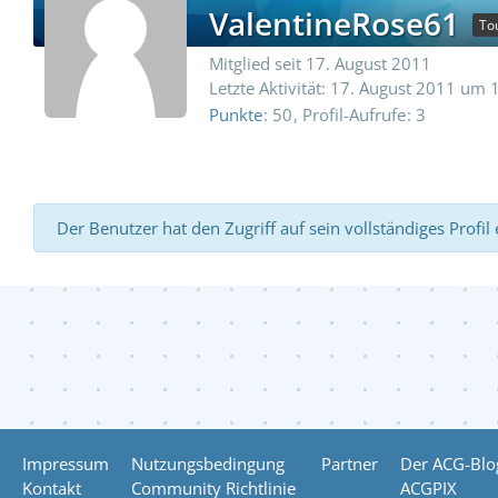
ValentineRose61
Tou
Mitglied seit 17. August 2011
Letzte Aktivität:
17. August 2011 um 
Punkte
50
Profil-Aufrufe
3
Der Benutzer hat den Zugriff auf sein vollständiges Profil
Impressum
Nutzungsbedingung
Partner
Der ACG-Blo
Kontakt
Community Richtlinie
ACGPIX