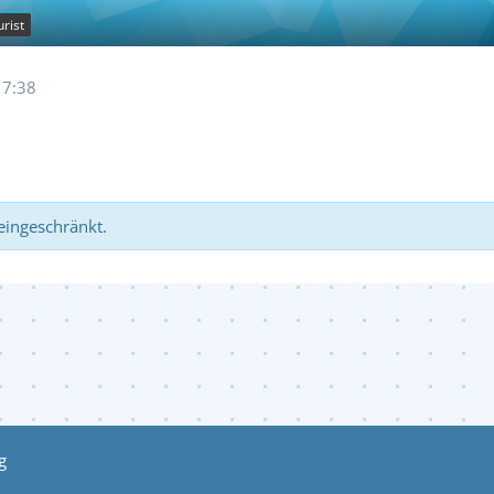
rist
17:38
 eingeschränkt.
g