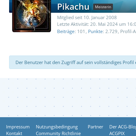
Pikachu
Meisterin
Mitglied seit 10. Januar 2008
Letzte Aktivität:
20. Mai 2024 um 16:
Beiträge
101
Punkte
2.729
Profil-
Der Benutzer hat den Zugriff auf sein vollständiges Profil
Impressum
Nutzungsbedingung
Partner
Der ACG-Blo
Kontakt
Community Richtlinie
ACGPIX