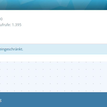
00
Aufrufe
1.395
 eingeschränkt.
g