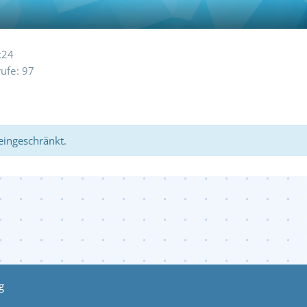
:24
rufe
97
 eingeschränkt.
g