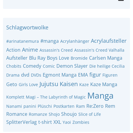
Schlagwortwolke
Acrylaufsteller
#manga
#arinatanemura
Acrylanhänger
Anime
Action
Assassin's Creed
Assassin's Creed Valhalla
Aufsteller
Blu Ray
Boys Love
Carlsen Manga
Bromide
Comedy
Demon Slayer
Chobits
Comic
Die heilige Cecilia
figur
dvd
Egmont Manga
EMA
Drama
DVDs
Figuren
Jujutsu Kaisen
Geto
Kaze Manga
Girls Love
Kaze
Manga
Komplett
Magi – The Labyrinth of Magic
Re:Zero
Rem
Nanami
panini
Plüschi
Postkarten
Ram
Romance
Shoujo
Romanze
Shojo
Slice of Life
SplitterVerlag
t-shirt
XXL
Yaoi
Zombies