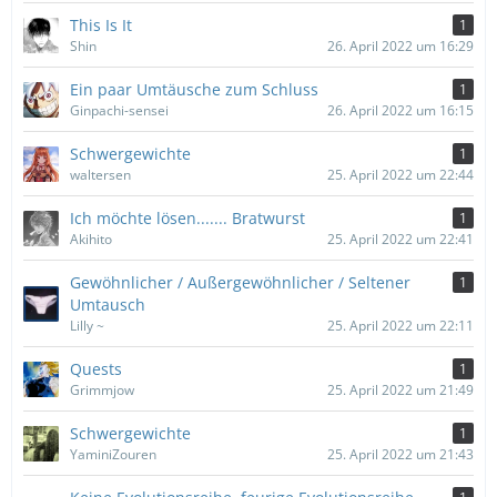
This Is It
1
Shin
26. April 2022 um 16:29
Ein paar Umtäusche zum Schluss
1
Ginpachi-sensei
26. April 2022 um 16:15
Schwergewichte
1
waltersen
25. April 2022 um 22:44
Ich möchte lösen....... Bratwurst
1
Akihito
25. April 2022 um 22:41
Gewöhnlicher / Außergewöhnlicher / Seltener
1
Umtausch
Lilly ~
25. April 2022 um 22:11
Quests
1
Grimmjow
25. April 2022 um 21:49
Schwergewichte
1
YaminiZouren
25. April 2022 um 21:43