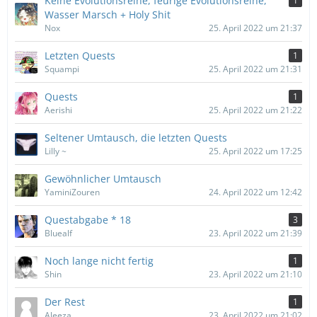
Keine Evolutionsreihe, feurige Evolutionsreihe,
1
Wasser Marsch + Holy Shit
Nox
25. April 2022 um 21:37
Letzten Quests
1
Squampi
25. April 2022 um 21:31
Quests
1
Aerishi
25. April 2022 um 21:22
Seltener Umtausch, die letzten Quests
Lilly ~
25. April 2022 um 17:25
Gewöhnlicher Umtausch
YaminiZouren
24. April 2022 um 12:42
Questabgabe * 18
3
Bluealf
23. April 2022 um 21:39
Noch lange nicht fertig
1
Shin
23. April 2022 um 21:10
Der Rest
1
Aleeza
23. April 2022 um 21:02