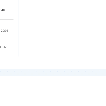
2 um
m 20:06
01:32