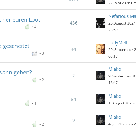
e
22. Mai 2026 um
Nefarious Ma
 her euren Loot
436
26. August 202
4
23:59
LadyMell
 gescheitet
44
20. September 
3
08:17
Miako
dwann geben?
2
9. September 2
2
18:47
Miako
84
1. August 2025 
1
Miako
9
4. Juli 2025 um 
2