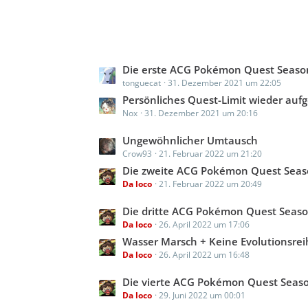
L
Die erste ACG Pokémon Quest Season | Endplatzierung & 
tonguecat
31. Dezember 2021 um 22:05
e
t
Persönliches Quest-Limit wieder aufg
Nox
31. Dezember 2021 um 20:16
z
t
L
Ungewöhnlicher Umtausch
e
Crow93
21. Februar 2022 um 21:20
e
B
t
Die zweite ACG Pokémon Quest Season | Endplatzierung & 
e
Da loco
21. Februar 2022 um 20:49
z
i
t
t
L
Die dritte ACG Pokémon Quest Season | Endplatzierung &
e
r
Da loco
26. April 2022 um 17:06
e
B
ä
t
Wasser Marsch + Keine Evolutionsreihe + Holy Shit + Gewöhnlich
e
g
Da loco
26. April 2022 um 16:48
z
i
e
t
t
L
Die vierte ACG Pokémon Quest Season | Endplatzierung & S
e
r
Da loco
29. Juni 2022 um 00:01
e
B
ä