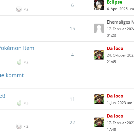
Eclipse
6
4. April 2025 um
2
Ehemaliges M
15
17. Februar 20
01:23
 Pokémon Item
Da loco
4
24. Oktober 20
21:45
2
gue kommt
t!
Da loco
11
1. Juni 2023 um 
3
Da loco
22
17. Februar 20
2
17:48