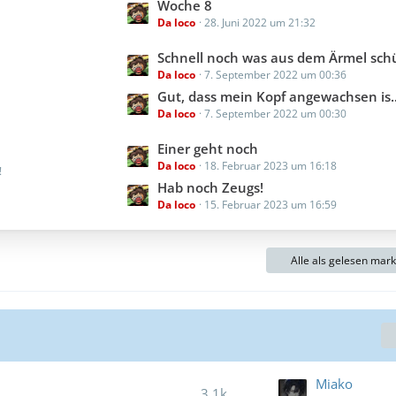
t
Woche 8
e
g
Da loco
28. Juni 2022 um 21:32
z
i
e
t
t
L
Schnell noch was aus dem Ärmel schüt
e
r
Da loco
7. September 2022 um 00:36
e
B
ä
t
Gut, dass mein Kopf angewachsen is..
e
g
Da loco
7. September 2022 um 00:30
z
i
e
t
t
L
Einer geht noch
e
r
Da loco
18. Februar 2023 um 16:18
e
!
B
ä
t
Hab noch Zeugs!
e
g
Da loco
15. Februar 2023 um 16:59
z
i
e
t
t
e
r
Alle als gelesen mar
B
ä
e
g
i
e
t
r
ä
g
Miako
3,1k