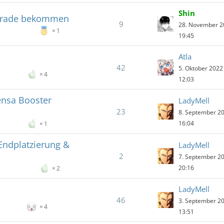
Shin
pgrade bekommen
9
28. November 
1
19:45
Atla
42
5. Oktober 202
4
12:03
nsa Booster
LadyMell
23
8. September 2
16:04
1
Endplatzierung &
LadyMell
2
7. September 2
20:16
2
LadyMell
46
3. September 2
4
13:51