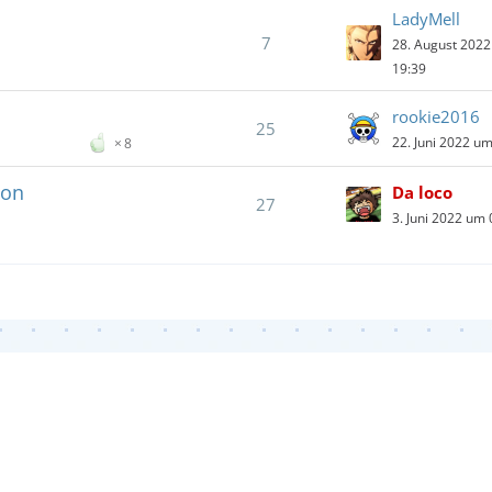
LadyMell
7
28. August 202
19:39
rookie2016
25
22. Juni 2022 u
8
ion
Da loco
27
3. Juni 2022 um 