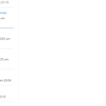
 21:13
niac
4 um
2025 um
025 um
um 20:04
23:10