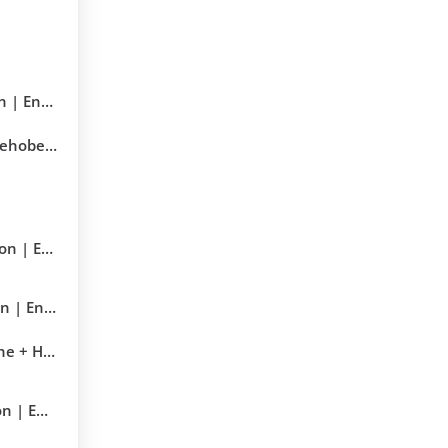
Statistik
ehoben!
Statistik
 Statistik
er Umtausch
tatistik