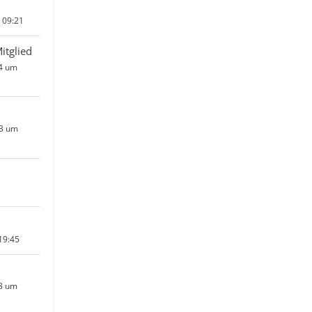
 09:21
itglied
24 um
23 um
19:45
23 um