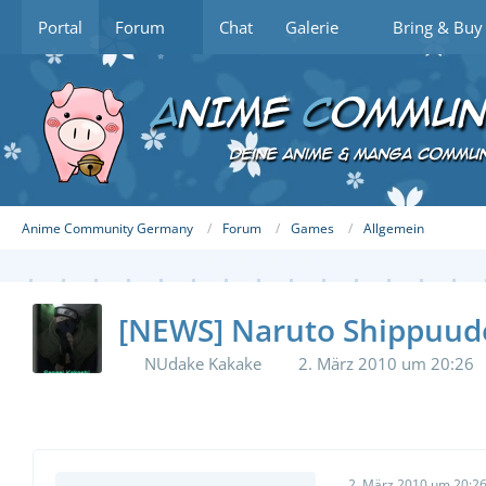
Portal
Forum
Chat
Galerie
Bring & Buy
Anime Community Germany
Forum
Games
Allgemein
[NEWS] Naruto Shippuude
NUdake Kakake
2. März 2010 um 20:26
2. März 2010 um 20:2