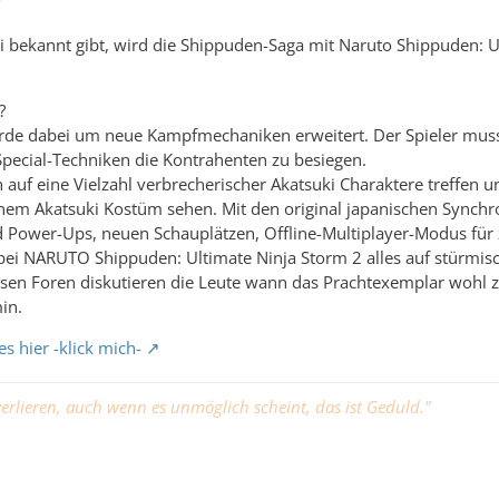
bekannt gibt, wird die Shippuden-Saga mit Naruto Shippuden: Ul
?
de dabei um neue Kampfmechaniken erweitert. Der Spieler muss
pecial-Techniken die Kontrahenten zu besiegen.
n auf eine Vielzahl verbrecherischer Akatsuki Charaktere treffen
inem Akatsuki Kostüm sehen. Mit den original japanischen Synchr
Power-Ups, neuen Schauplätzen, Offline-Multiplayer-Modus für zw
bei NARUTO Shippuden: Ultimate Ninja Storm 2 alles auf stürmisc
rsen Foren diskutieren die Leute wann das Prachtexemplar wohl 
in.
es hier -klick mich-
erlieren, auch wenn es unmöglich scheint, das ist Geduld."