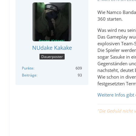
Wie Namco Bandai 
360 starten.
Was wird neu sein
Das Gameplay wur
explosiven Team-S
NUdake Kakake
Die Spieler werde
sogar Sasuke in e
Dauerposter
Gegenständen und 
Punkte
609
nachsteht, deutet 
Beiträge
93
Wie schon in dive
festgesetzten Term
Weitere Infos gibt 
"Die Geduld nicht v