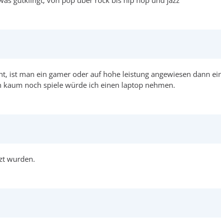
 was gutklingt, von pop über rock bis hip hop und jazz
ist man ein gamer oder auf hohe leistung angewiesen dann ein p
ich kaum noch spiele würde ich einen laptop nehmen.
zt wurden.