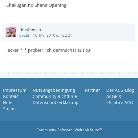
Shakugan no Shana Opening
Reisfleisch
Soubi
16. Mai 2010 um 22:21
lecker *_* probier' ich demnächst aus :B
Impressum
Nutzungsbedingung
Partner
Der ACG-Blog
Kontakt
Community Richtlinie
ACGPIX
Hilfe
Datenschutzerklärung
25 Jahre ACG
Suche
Community-Software:
WoltLab Suite™