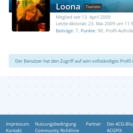
Loona
Touristin
Mitglied seit 13. April 2009
Letzte Aktivität:
23. Mai 2009 um 11:
Beiträge
7
Punkte
90
Profil-Aufruf
Der Benutzer hat den Zugriff auf sein vollständiges Profil
Impressum
Nutzungsbedingung
Partner
Der ACG-Blo
Kontakt
Community Richtlinie
ACGPIX