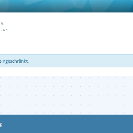
56
e
51
 eingeschränkt.
g