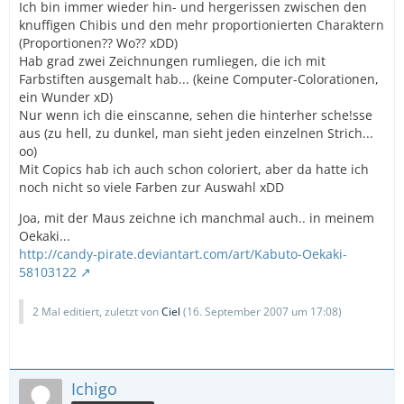
Ich bin immer wieder hin- und hergerissen zwischen den
knuffigen Chibis und den mehr proportionierten Charaktern
(Proportionen?? Wo?? xDD)
Hab grad zwei Zeichnungen rumliegen, die ich mit
Farbstiften ausgemalt hab... (keine Computer-Colorationen,
ein Wunder xD)
Nur wenn ich die einscanne, sehen die hinterher sche!sse
aus (zu hell, zu dunkel, man sieht jeden einzelnen Strich...
oo)
Mit Copics hab ich auch schon coloriert, aber da hatte ich
noch nicht so viele Farben zur Auswahl xDD
Joa, mit der Maus zeichne ich manchmal auch.. in meinem
Oekaki...
http://candy-pirate.deviantart.com/art/Kabuto-Oekaki-
58103122
2 Mal editiert, zuletzt von
Ciel
(
16. September 2007 um 17:08
)
Ichigo