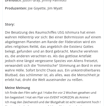
Drehbuch:
Justin Gray, Jimmy Palmiotti
Produzenten:
Joe Goyette, Jim Wyatt
Story:
Die Besatzung des Raumschiffes USG Ishimura hat einen
wahren Höllentrip vor sich: Bei einer Bohrmission auf einem
abgelegenen Planeten am Rande der Föderation wird ein
altes religiöses Relikt, das angeblich die Existenz Gottes
belegt, gefunden und an Bord gebracht. Manche verehren
es, die anderen verachten es. Als das gottlose Artefakt
jedoch eine längst vergessene Spezies von Aliens freisetzt,
verwandelt sich die "himmlische" Stimmung an Bord in eine
wahre Hölle. Sofort bricht Chaos aus. Ein unkontrollierbares
Blutbad, das schlimmer ist, als alles, was die Menschheit je
erlebt hat, droht die Welt auseinander zu reißen.
Meine Meinung
Ich finde den Film sehr gut ! Habe ihn vor 2 Wochen gesehen und
bin begeistert ! Hat ein Flair von EVENT HORIZON als Anime !
Ich mag den Zeichenstil und der Blutgehalt ist echt verdammt hoch !