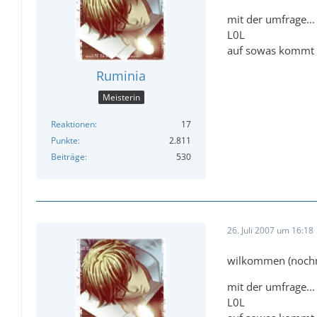
mit der umfrage...
L0L
auf sowas kommt 
Ruminia
Meisterin
Reaktionen
17
Punkte
2.811
Beiträge
530
26. Juli 2007 um 16:18
wilkommen (noch
mit der umfrage...
L0L