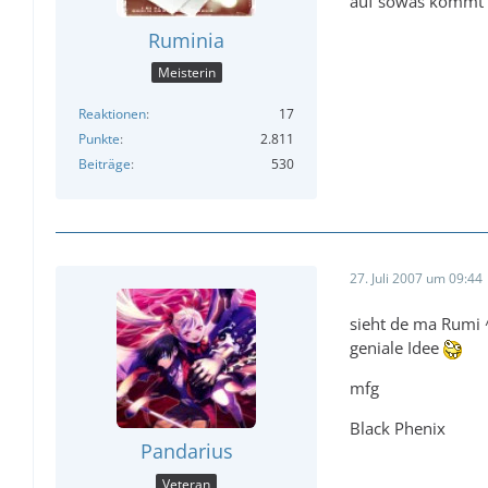
auf sowas kommt 
Ruminia
Meisterin
Reaktionen
17
Punkte
2.811
Beiträge
530
27. Juli 2007 um 09:44
sieht de ma Rumi
geniale Idee
mfg
Black Phenix
Pandarius
Veteran