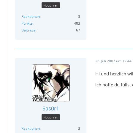
Routinier
Reaktionen
3
Punkte
403
Beiträge
67
26. Juli 2007 um 12:44
Hi und herzlich 
ich hoffe du fülls
Sas0r1
Routinier
Reaktionen
3