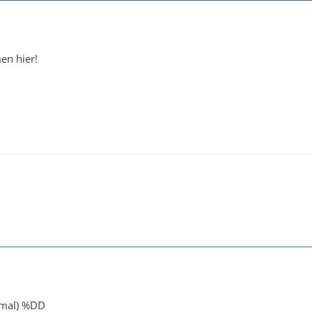
en hier!
mal) %DD