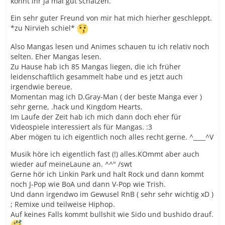
könnt ihr ja mal gut schätzen.
Ein sehr guter Freund von mir hat mich hierher geschleppt.
*zu Nirvieh schiel*
Also Mangas lesen und Animes schauen tu ich relativ noch
selten. Eher Mangas lesen.
Zu Hause hab ich 85 Mangas liegen, die ich früher
leidenschaftlich gesammelt habe und es jetzt auch
irgendwie bereue.
Momentan mag ich D.Gray-Man ( der beste Manga ever )
sehr gerne, .hack und Kingdom Hearts.
Im Laufe der Zeit hab ich mich dann doch eher für
Videospiele interessiert als für Mangas. :3
Aber mögen tu ich eigentlich noch alles recht gerne. ^____^V
Musik höre ich eigentlich fast (!) alles.KOmmt aber auch
wieder auf meineLaune an. ^^" /swt
Gerne hör ich Linkin Park und halt Rock und dann kommt
noch J-Pop wie BoA und dann V-Pop wie Trish.
Und dann irgendwo im Gewusel RnB ( sehr sehr wichtig xD )
; Remixe und teilweise Hiphop.
Auf keines Falls kommt bullshit wie Sido und bushido drauf.