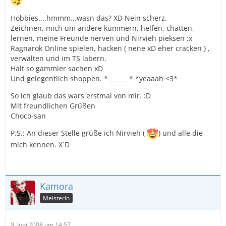
Hobbies....hmmm...wasn das? XD Nein scherz.
Zeichnen, mich um andere kümmern, helfen, chatten,
lernen, meine Freunde nerven und Nirvieh pieksen ;x
Ragnarok Online spielen, hacken ( nene xD eher cracken ) ,
verwalten und im TS labern.
Halt so gammler sachen xD
Und gelegentlich shoppen. *_______* *yeaaah <3*
So ich glaub das wars erstmal von mir. :D
Mit freundlichen Grüßen
Choco-san
P.S.: An dieser Stelle grüße ich Nirvieh (
) und alle die
mich kennen. X´D
Kamora
Meisterin
9. Juni 2008 um 14:57