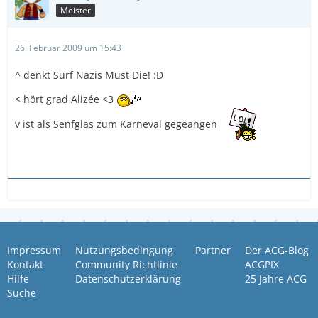
Meister
26. Februar 2009 um 15:43
^ denkt Surf Nazis Must Die! :D
< hört grad Alizée <3
v ist als Senfglas zum Karneval gegeangen
Impressum
Nutzungsbedingung
Partner
Der ACG-Blog
Kontakt
Community Richtlinie
ACGPIX
Hilfe
Datenschutzerklärung
25 Jahre ACG
Suche