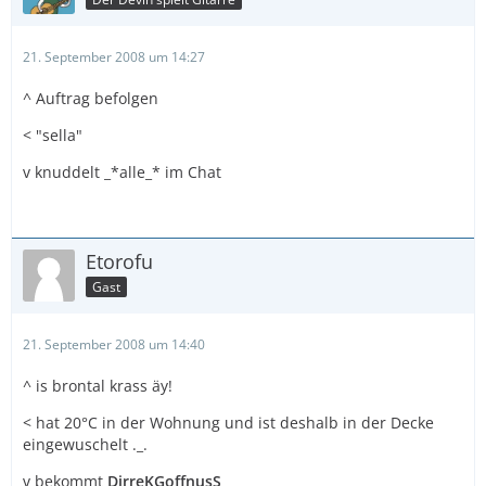
21. September 2008 um 14:27
^ Auftrag befolgen
< "sella"
v knuddelt _*alle_* im Chat
Etorofu
Gast
21. September 2008 um 14:40
^ is brontal krass äy!
< hat 20°C in der Wohnung und ist deshalb in der Decke
eingewuschelt ._.
v bekommt
DirreKGoffnusS