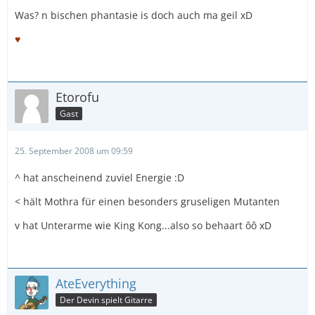
Was? n bischen phantasie is doch auch ma geil xD
♥
Etorofu
Gast
25. September 2008 um 09:59
^ hat anscheinend zuviel Energie :D
< hält Mothra für einen besonders gruseligen Mutanten
v hat Unterarme wie King Kong...also so behaart ôô xD
AteEverything
Der Devin spielt Gitarre