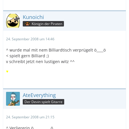
Kunoichi
Königin der Piraten
24. September 2008 um 14:46
^ wurde mal mit nem Billiardtisch verprügelt ö____ö
< spielt gern Billiard ;)
v schreibt jetzt nen lustigen witz ^^
♥
AteEverything
Der Devin spielt Gitarre
24. September 2008 um 21:15
^ Verliererin ö__________ö