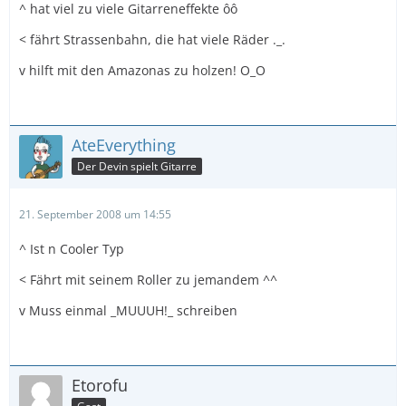
^ hat viel zu viele Gitarreneffekte ôô
< fährt Strassenbahn, die hat viele Räder ._.
v hilft mit den Amazonas zu holzen! O_O
AteEverything
Der Devin spielt Gitarre
21. September 2008 um 14:55
^ Ist n Cooler Typ
< Fährt mit seinem Roller zu jemandem ^^
v Muss einmal _MUUUH!_ schreiben
Etorofu