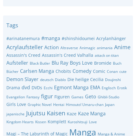
Tags
#manga
#arinatanemura
#shinshidoumei
Acrylanhänger
Acrylaufsteller
Anime
Action
Altraverse
Animagic
animania
Assassin's Creed
Assassin's Creed Valhalla
attack on titan
Aufsteller
Blu Ray
Boys Love
Bromide
Black Butler
Buch
Carlsen Manga
Comedy
Chobits
Comic
Bücher
Conan
cute
Demon Slayer
Die heilige Cecilia
deutsch
Diablo
Doujinshi
dvd
Egmont Manga
EMA
Drama
DVDs
Ecchi
Englisch
Erotik
figur
Geto
Figuren
Evangelion
Fantasy
Games
Ghibli-Studio
Girls Love
Graphic Novel
Hentai
Himouto! Umaru-chan
Japan
Jujutsu Kaisen
Kaze Manga
Kaze
japanische
Komplett
Kingdom Hearts
Kissen
Kuroshitsuji
Love
Manga
Magi – The Labyrinth of Magic
Manga & Anime