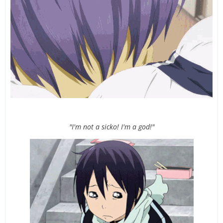
"I'm not a sicko! I'm a god!"