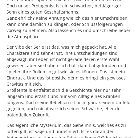
Doch unser Protagonist ist ein schwacher, bettlägeriger
Sohn eines guten Geschäftsmanns.
Ganz ehrlich? Keine Ahnung wie ich das hier umschreiben
kann ohne dämlich zu klingen, oder Schlussfolgerungen
vorweg zu nehmen. Also lasse ich es und umschreibe lieber
die Atmosphäre.
Der Vibe der Serie ist das, was mich gepackt hat. Alle
Charaktere sind sehr ernst, ihre Entscheidungen sind
abgewägt, ihr Leben ist nicht gerade deren erste Wahl
gewesen, aber sie haben sich halt damit abgefunden und
spielen ihre Rollen so gut wie sie es können. Das ist mein
Eindruck. Und das ist positiv, denn es bringt ein gewisses
Gravitas mit sich.
Größtenteils entfaltet sich die Geschichte hier nur sehr
langsam und erzählt uns nur vom Alltag eines Kranken
Jungens. Doch seine Rebellion ist nicht ganz seinem Umfeld
gegolten, auch nicht wirklich seiner Schwäche, eher der
potentiellen Zukunft.
Das eigentliche Mysterium, das Geheimnis, welches es zu
lüften gilt, ist vage und undefiniert. Ist es daran den
Antagonisten aus der ersten Folge zu finden? Oder ist es die