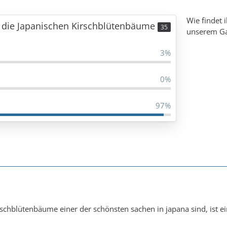
Wie findet 
r die Japanischen Kirschblütenbäume
35
unserem Ga
3%
0%
97%
irschblütenbäume einer der schönsten sachen in japana sind, ist 