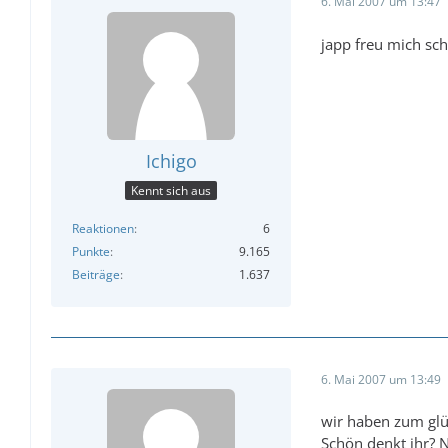
6. Mai 2007 um 13:47
japp freu mich sc
Ichigo
Kennt sich aus
Reaktionen
6
Punkte
9.165
Beiträge
1.637
6. Mai 2007 um 13:49
wir haben zum glü
Schön denkt ihr? Ni