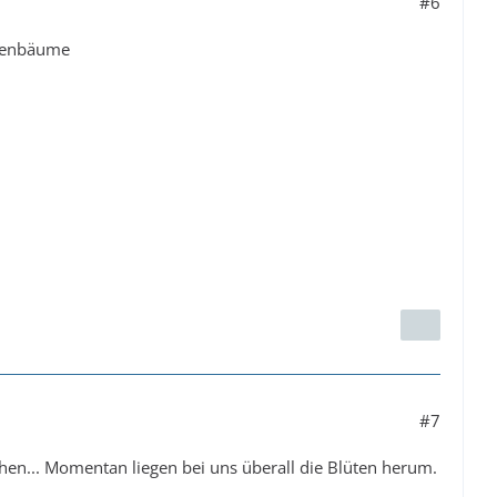
#6
ütenbäume
#7
en... Momentan liegen bei uns überall die Blüten herum.