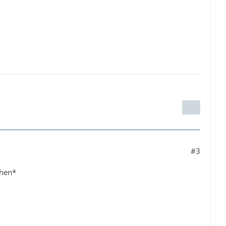
#3
ehen*