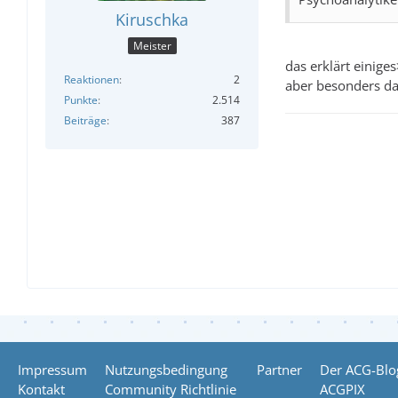
Kiruschka
Meister
das erklärt einiges
Reaktionen
2
aber besonders das
Punkte
2.514
Beiträge
387
Impressum
Nutzungsbedingung
Partner
Der ACG-Blo
Kontakt
Community Richtlinie
ACGPIX