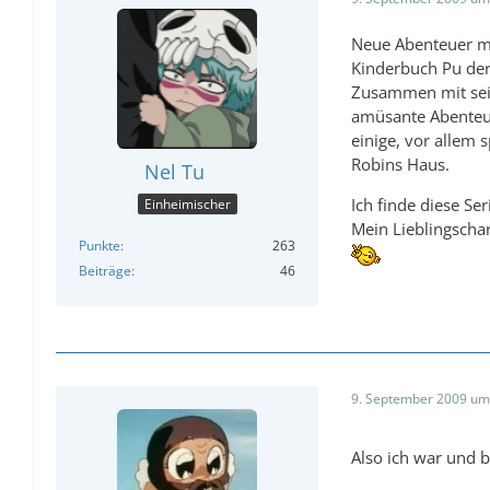
Neue Abenteuer mi
Kinderbuch Pu der
Zusammen mit sei
amüsante Abenteu
einige, vor allem 
Robins Haus.
Nel Tu
Ich finde diese Se
Einheimischer
Mein Lieblingschar
Punkte
263
Beiträge
46
9. September 2009 um
Also ich war und 