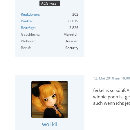
ACG Fossil
Reaktionen
302
Punkte
23.679
Beiträge
3.826
Geschlecht
Männlich
Wohnort
Dresden
Beruf
Security
12. Mai 2010 um 19:00
ferkel is so süüß *
winnie pooh ist gen
auch wenn ichs jet
woLkii