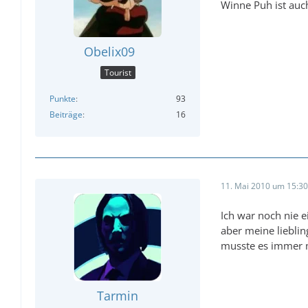
Winne Puh ist auch
Obelix09
Tourist
Punkte
93
Beiträge
16
11. Mai 2010 um 15:30
Ich war noch nie 
aber meine lieblin
musste es immer m
Tarmin