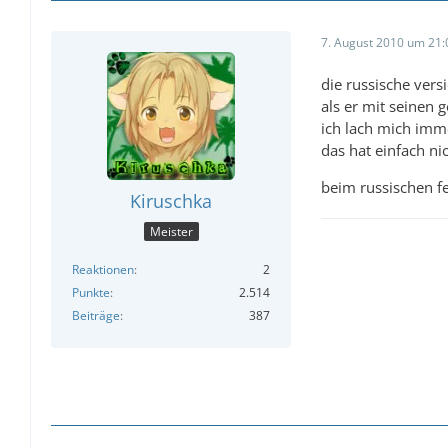
7. August 2010 um 21:
die russische versio
als er mit seinen g
ich lach mich imme
das hat einfach ni
beim russischen fe
Kiruschka
Meister
Reaktionen
2
Punkte
2.514
Beiträge
387