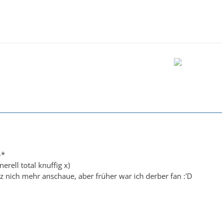
-*
erell total knuffig x)
z nich mehr anschaue, aber früher war ich derber fan :'D