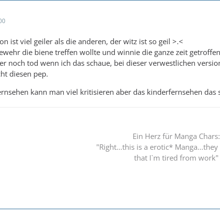
00
n ist viel geiler als die anderen, der witz ist so geil >.<
ewehr die biene treffen wollte und winnie die ganze zeit getroffen h
r noch tod wenn ich das schaue, bei dieser verwestlichen version 
cht diesen pep.
rnsehen kann man viel kritisieren aber das kinderfernsehen das s
Ein Herz für Manga Chars:
"Right...this is a erotic* Manga...they
that I`m tired from work"