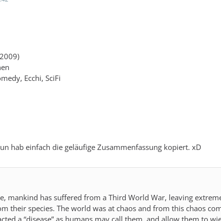
.2009)
nen
medy, Ecchi, SciFi
t un hab einfach die geläufige Zusammenfassung kopiert. xD
ure, mankind has suffered from a Third World War, leaving extr
rom their species. The world was at chaos and from this chaos co
cted a “disease” as humans may call them, and allow them to wie