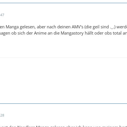
:47
den Manga gelesen, aber nach deinen AMV's (die geil sind ._.) wer
gen ob sich der Anime an die Mangastory hällt oder obs total an
:28