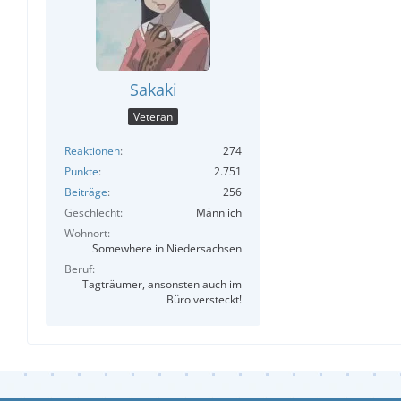
Sakaki
Veteran
Reaktionen
274
Punkte
2.751
Beiträge
256
Geschlecht
Männlich
Wohnort
Somewhere in Niedersachsen
Beruf
Tagträumer, ansonsten auch im
Büro versteckt!