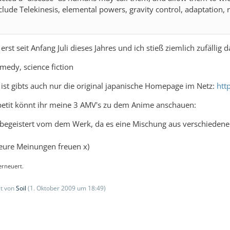
include Telekinesis, elemental powers, gravity control, adaptation, 
rst seit Anfang Juli dieses Jahres und ich stieß ziemlich zufällig d
medy, science fiction
ist gibts auch nur die original japanische Homepage im Netz:
htt
etit könnt ihr meine 3 AMV's zu dem Anime anschauen:
n begeistert vom dem Werk, da es eine Mischung aus verschiede
eure Meinungen freuen x)
erneuert.
zt von
Soil
(
1. Oktober 2009 um 18:49
)