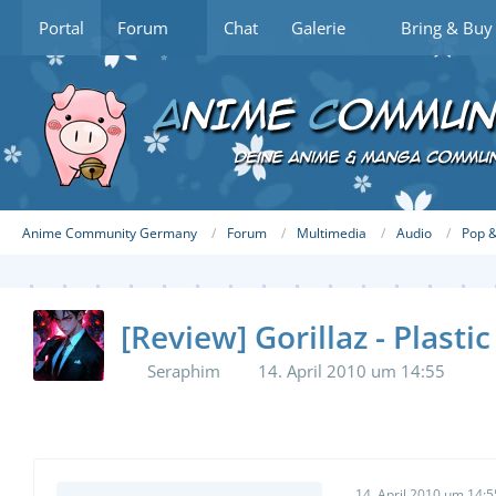
Portal
Forum
Chat
Galerie
Bring & Buy
Anime Community Germany
Forum
Multimedia
Audio
Pop &
[Review] Gorillaz - Plasti
Seraphim
14. April 2010 um 14:55
14. April 2010 um 14:5