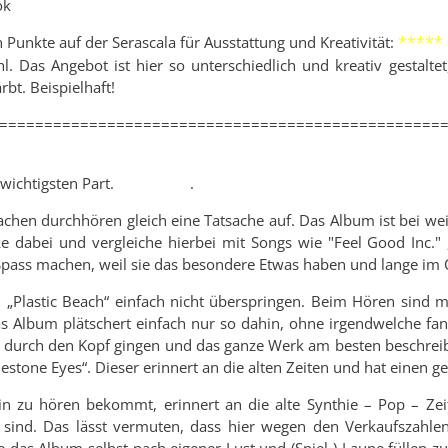
ok
*****
h Punkte auf der Serascala für Ausstattung und Kreativität:
hl. Das Angebot ist hier so unterschiedlich und kreativ gestal
bt. Beispielhaft!
=================================================
ichtigsten Part.
Die Musik
.
fachen durchhören gleich eine Tatsache auf. Das Album ist bei we
ke dabei und vergleiche hierbei mit Songs wie "Feel Good Inc." 
Spass machen, weil sie das besondere Etwas haben und lange im 
 „Plastic Beach“ einfach nicht überspringen. Beim Hören sind mir
s Album plätschert einfach nur so dahin, ohne irgendwelche fan
 durch den Kopf gingen und das ganze Werk am besten beschreibe
stone Eyes“. Dieser erinnert an die alten Zeiten und hat einen g
 zu hören bekommt, erinnert an die alte Synthie – Pop – Zeit 
 sind. Das lässt vermuten, dass hier wegen den Verkaufszahle