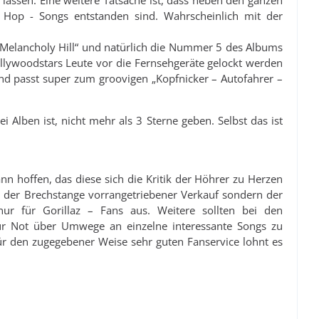
u lassen. Eine weitere Tatsache ist, dass neben den ganzen
 Hop - Songs entstanden sind. Wahrscheinlich mit der
0 „Melancholy Hill“ und natürlich die Nummer 5 des Albums
Hollywoodstars Leute vor die Fernsehgeräte gelockt werden
 und passt super zum groovigen „Kopfnicker – Autofahrer –
Alben ist, nicht mehr als 3 Sterne geben. Selbst das ist
n hoffen, das diese sich die Kritik der Höhrer zu Herzen
 der Brechstange vorrangetriebener Verkauf sondern der
r für Gorillaz – Fans aus. Weitere sollten bei den
ur Not über Umwege an einzelne interessante Songs zu
ür den zugegebener Weise sehr guten Fanservice lohnt es