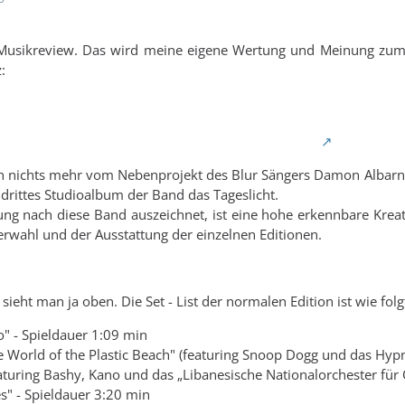
 Musikreview. Das wird meine eigene Wertung und Meinung zum 
:
Plastic Beach
n nichts mehr vom Nebenprojekt des Blur Sängers Damon Albarn –
s drittes Studioalbum der Band das Tageslicht.
g nach diese Band auszeichnet, ist eine hohe erkennbare Kreativ
erwahl und der Ausstattung der einzelnen Editionen.
sieht man ja oben. Die Set - List der normalen Edition ist wie folg
ro" - Spieldauer 1:09 min
e World of the Plastic Beach" (featuring Snoop Dogg und das Hypn
eaturing Bashy, Kano und das „Libanesische Nationalorchester für 
s" - Spieldauer 3:20 min