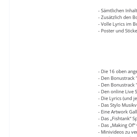
- Sämtlichen Inhal
- Zusätzlich den B
- Volle Lyrics im B
- Poster und Stick
- Die 16 oben an
- Den Bonustrack "
- Den Bonustrack 
- Den online Live
- Die Lyrics (und 
- Das Stylo Musik
- Eine Artwork Gal
- Das „Fishtank“ Sp
- Das „Making Of“
- Minivideos zu v