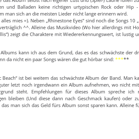
e das Album selbst nach eigener Lust und (Spiel-) Laune füllen z
n und Balladen keine richtigen urtypischen Rock oder Hip -
 man sich an die meisten Lieder nicht lange erinnern wird.
ht alles mies =). Neben „Rhinestone Eyes“ sind noch die Songs 1
 verträglich ^^. Alleine das Musikvideo (Wo hier allerdings mit 
llis“) zeigt die Charaktere mit Wiedererkennungswert, ist lustig
 Albums kann ich aus dem Grund, das es das schwächste der drei 
***
**
nn da nicht ein paar Songs wären die gut hörbar sind:
c Beach“ ist bei weitem das schwächste Album der Band. Man kan
uter letzt noch irgendwann ein Album aufnehmen, wo nicht mit
grund steht. Empfehlungen für dieses Album spreche ich nu
gen bleiben (Und diese dann nach Geschmack kaufen) oder z
das man sich das Geld fürs Album sonst sparen kann. Alleine f