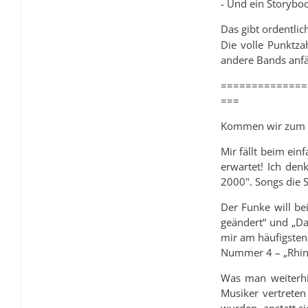
- Und ein Storybo
Das gibt ordentlic
Die volle Punktza
andere Bands anfär
==============
===
Kommen wir zum w
Mir fällt beim ein
erwartet! Ich den
2000". Songs die 
Der Funke will bei
geändert“ und „Da
mir am häufigsten
Nummer 4 – „Rhine
Was man weiterhin
Musiker vertreten