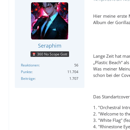
Hier meine erste
Album der Gorillaz
Seraphim
360 No Scope Gott
Lange Zeit hat ma
„Plastic Beach“ al
Reaktionen
56
Was meiner Meinun
Punkte
11.704
schon bei der Cov
Beiträge
1.707
Das Standartcover 
1. "Orchestral Int
2. "Welcome to th
3. "White Flag" (f
4. "Rhinestone Eye