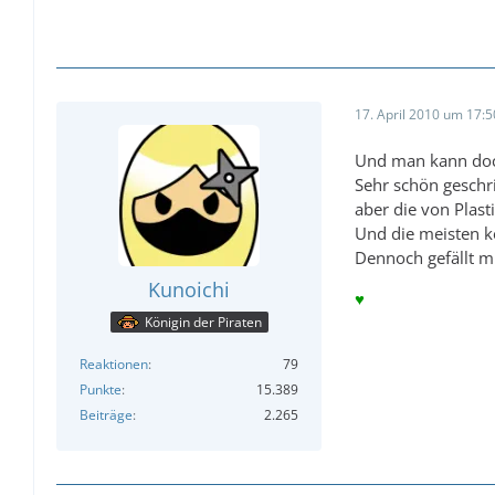
17. April 2010 um 17:5
Und man kann doch
Sehr schön geschr
aber die von Plas
Und die meisten k
Dennoch gefällt mi
Kunoichi
♥
Königin der Piraten
Reaktionen
79
Punkte
15.389
Beiträge
2.265