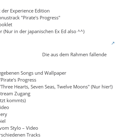
t der Experience Edition
onustrack "Pirate's Progress"
ooklet
er (Nur in der japanischen Ex Ed also ^^)
Die aus dem Rahmen fallende
iTunes „Delux 
gegebenen Songs und Wallpaper
Pirate's Progress
"Three Hearts, Seven Seas, Twelve Moons" (Nur hier!)
 Stream Zugang
jetzt kommts)
video
lery
iel
 vom Stylo – Video
erschiedenen Tracks