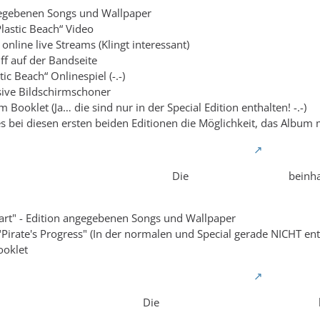
gegebenen Songs und Wallpaper
lastic Beach“ Video
online live Streams (Klingt interessant)
iff auf der Bandseite
tic Beach“ Onlinespiel (-.-)
usive Bildschirmschoner
im Booklet (Ja… die sind nur in der Special Edition enthalten! -.-)
s bei diesen ersten beiden Editionen die Möglichkeit, das Album m
Die
japanische Edition
beinha
dart" - Edition angegebenen Songs und Wallpaper
Pirate's Progress" (In der normalen und Special gerade NICHT ent
ooklet
Die
japanische Experience Edition