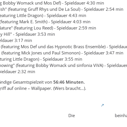
ring Bobby Womack und Mos Def) - Spieldauer 4:30 min
yfish" (featuring Gruff Rhys und De La Soul) - Spieldauer 2:54 min
featuring Little Dragon) - Spieldauer 4:43 min
 (featuring Mark E. Smith) - Spieldauer 4:03 min
ature" (featuring Lou Reed) - Spieldauer 2:59 min
 Hill" - Spieldauer 3:53 min
ieldauer 3:17 min
 (featuring Mos Def und das Hypnotic Brass Ensemble) - Spieldau
" (featuring Mick Jones und Paul Simonon) - Spieldauer 3:47 min
aturing Little Dragon) - Spieldauer 3:55 min
nowing" (featuring Bobby Womack und sinfonia ViVA) - Spieldaue
Spieldauer 2:32 min
tändige Gesamtspielzeit von
56:46 Minuten.
iff auf online – Wallpaper. (Wers braucht…).
Die
Experience Edition
beinha