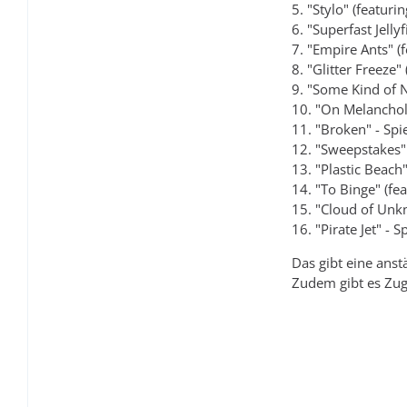
5. "Stylo" (featu
6. "Superfast Jell
7. "Empire Ants" (
8. "Glitter Freeze"
9. "Some Kind of N
10. "On Melancholy
11. "Broken" - Sp
12. "Sweepstakes"
13. "Plastic Beach
14. "To Binge" (fe
15. "Cloud of Unk
16. "Pirate Jet" - 
Das gibt eine ans
Zudem gibt es Zugr