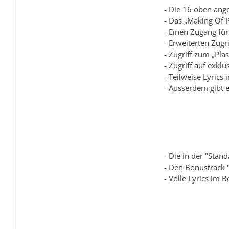
- Die 16 oben an
- Das „Making Of P
- Einen Zugang für 
- Erweiterten Zugr
- Zugriff zum „Plas
- Zugriff auf exkl
- Teilweise Lyrics 
- Ausserdem gibt e
- Die in der "Stan
- Den Bonustrack "
- Volle Lyrics im B