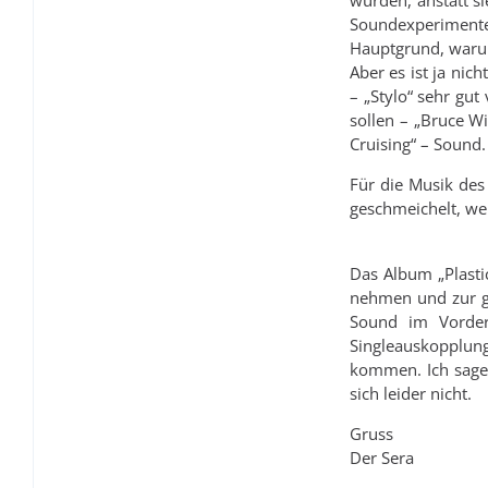
wurden, anstatt si
Soundexperimente
Hauptgrund, warum
Aber es ist ja nic
– „Stylo“ sehr gut
sollen – „Bruce Wi
Cruising“ – Sound.
Für die Musik des
geschmeichelt, we
Fazit:
Das Album „Plasti
nehmen und zur g
Sound im Vorder
Singleauskopplun
kommen. Ich sage 
sich leider nicht.
Gruss
Der Sera