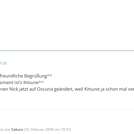
7:36
 freundliche Begrüßung^^
oment ist's Kitsune^^
en Nick jetzt auf Oscuria geändert, weil Kitsune ja schon mal v
etzt von
Sakura
(
25. Februar 2008 um 19:31
)