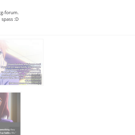
g-forum.
l spass :D