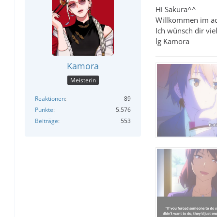
Hi Sakura^^
Willkommen im ac
Ich wünsch dir vie
lg Kamora
Kamora
Meisterin
Reaktionen
89
Punkte
5.576
Beiträge
553