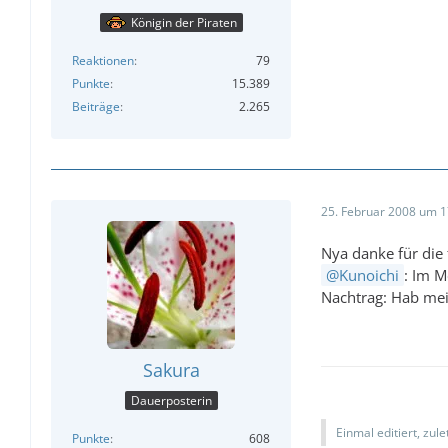
Königin der Piraten
Reaktionen
79
Punkte
15.389
Beiträge
2.265
25. Februar 2008 um 1
Nya danke für die
Kunoichi
: Im M
Nachtrag: Hab mein
Sakura
Dauerposterin
Einmal editiert, zul
Punkte
608