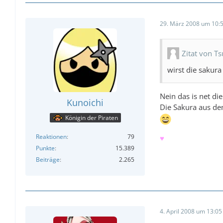
29. März 2008 um 10:
Zitat von T
wirst die sakur
Nein das is net di
Kunoichi
Die Sakura aus de
Königin der Piraten
Reaktionen
79
♥
Punkte
15.389
Beiträge
2.265
4. April 2008 um 13:05