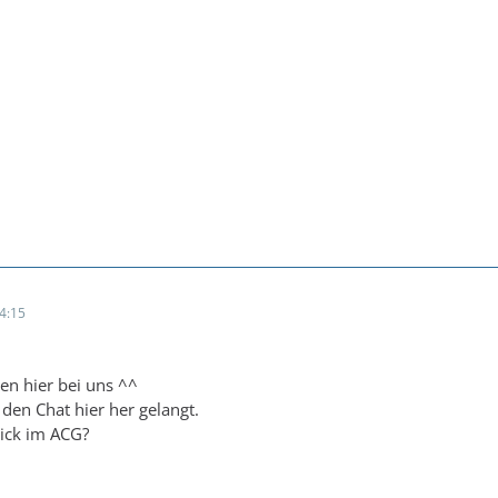
4:15
n hier bei uns ^^
 den Chat hier her gelangt.
nick im ACG?