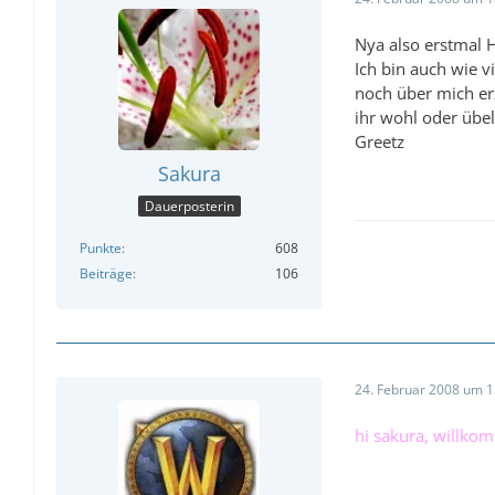
Nya also erstmal 
Ich bin auch wie v
noch über mich er
ihr wohl oder übe
Greetz
Sakura
Dauerposterin
Punkte
608
Beiträge
106
24. Februar 2008 um 1
hi sakura, willko