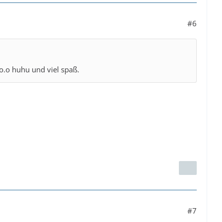
#6
o.o huhu und viel spaß.
#7