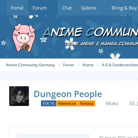
Portal
Forum
Chat
Galerie
Bring & Buy
Anime Community Germany
Forum
Anime
A-E & Sonderzeichen
Dungeon People
Miako
30.
FSK 16
Adventure
Fantasy
30. Januar 2025 um 14