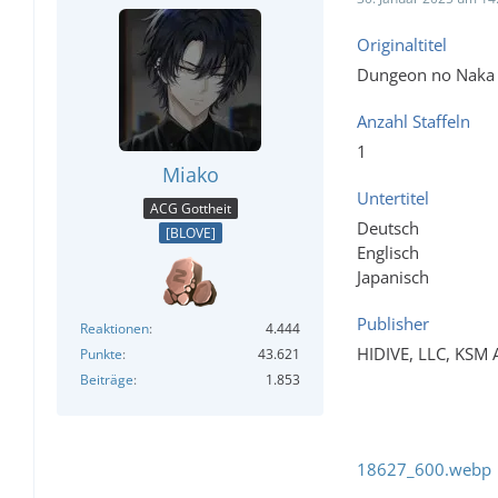
Originaltitel
Dungeon no Naka 
Anzahl Staffeln
1
Miako
Untertitel
ACG Gottheit
Deutsch
[BLOVE]
Englisch
Japanisch
Publisher
Reaktionen
4.444
HIDIVE, LLC, KSM
Punkte
43.621
Beiträge
1.853
18627_600.webp