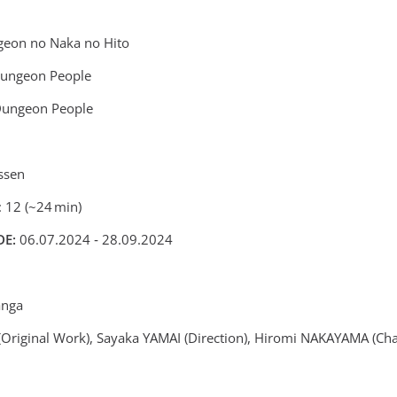
geon no Naka no Hito
Dungeon People
Dungeon People
ssen
: 12 (~24 min)
DE:
06.07.2024 ‑ 28.09.2024
anga
(Original Work), Sayaka YAMAI (Direction), Hiromi NAKAYAMA (Cha