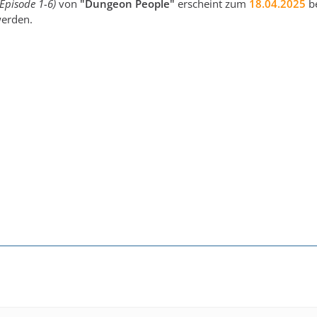
(Episode 1-6)
von
"Dungeon People"
erscheint zum
18.04.2025
b
werden.