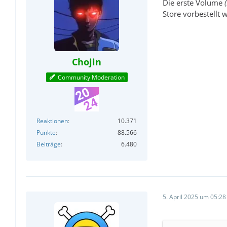
Die erste Volume
Store vorbestellt 
Chojin
Community Moderation
Reaktionen
10.371
Punkte
88.566
Beiträge
6.480
5. April 2025 um 05:28