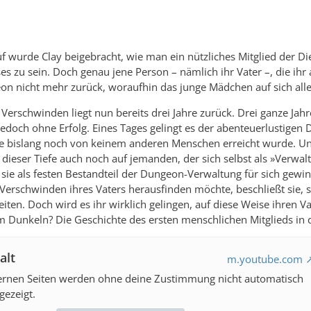
f wurde Clay beigebracht, wie man ein nützliches Mitglied der D
zu sein. Doch genau jene Person – nämlich ihr Vater –, die ihr a
n nicht mehr zurück, woraufhin das junge Mädchen auf sich allei
Verschwinden liegt nun bereits drei Jahre zurück. Drei ganze Jahre
edoch ohne Erfolg. Eines Tages gelingt es der abenteuerlustigen 
ie bislang noch von keinem anderen Menschen erreicht wurde. Und
f dieser Tiefe auch noch auf jemanden, der sich selbst als »Verwa
er sie als festen Bestandteil der Dungeon-Verwaltung für sich g
erschwinden ihres Vaters herausfinden möchte, beschließt sie,
iten. Doch wird es ihr wirklich gelingen, auf diese Weise ihren V
m Dunkeln? Die Geschichte des ersten menschlichen Mitglieds in
alt
m.youtube.com
ternen Seiten werden ohne deine Zustimmung nicht automatisch
gezeigt.