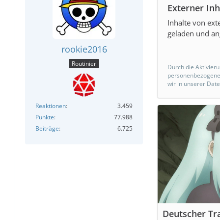
Externer Inh
Inhalte von ex
geladen und an
rookie2016
Routinier
Durch die Aktivieru
personenbezogene 
wir in unserer Dat
Reaktionen
3.459
Punkte
77.988
Beiträge
6.725
Deutscher Tr