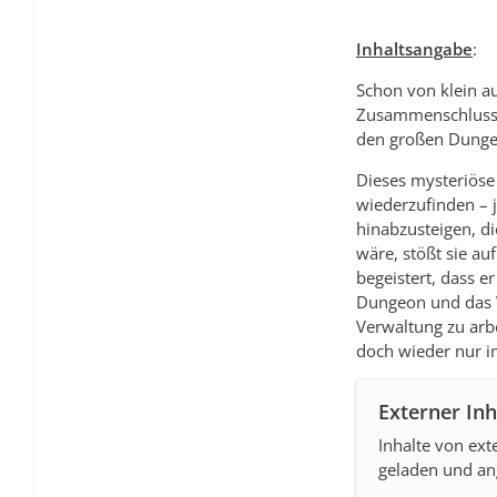
Inhaltsangabe
:
Schon von klein au
Zusammenschlusses 
den großen Dungeo
Dieses mysteriöse 
wiederzufinden – j
hinabzusteigen, d
wäre, stößt sie au
begeistert, dass 
Dungeon und das V
Verwaltung zu arbe
doch wieder nur i
Externer Inh
Inhalte von ex
geladen und an