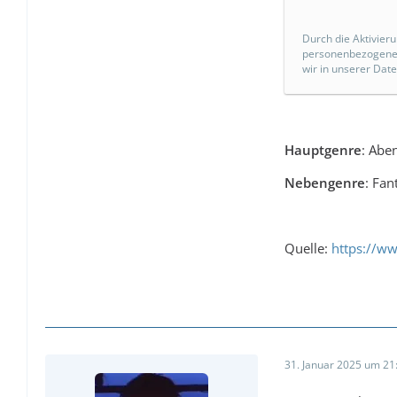
Durch die Aktivieru
personenbezogene 
wir in unserer Dat
Hauptgenre
: Abe
Nebengenre
: Fan
Quelle:
https://w
31. Januar 2025 um 21