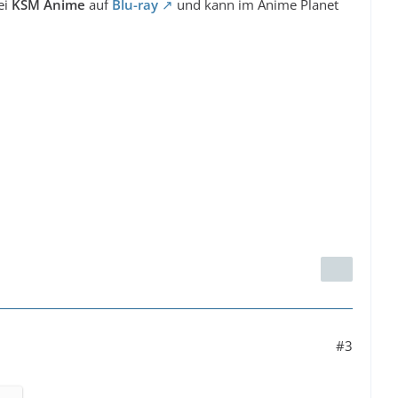
ei
KSM Anime
auf
Blu-ray
und kann im Anime Planet
#3