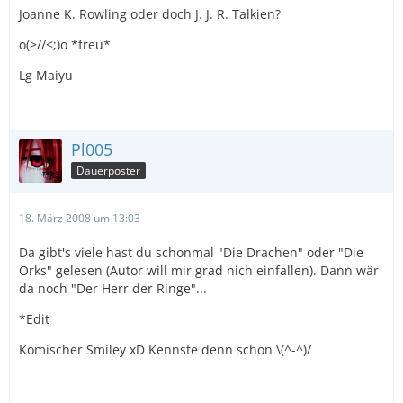
Joanne K. Rowling oder doch J. J. R. Talkien?
o(>//<;)o *freu*
Lg Maiyu
Pl005
Dauerposter
18. März 2008 um 13:03
Da gibt's viele hast du schonmal "Die Drachen" oder "Die
Orks" gelesen (Autor will mir grad nich einfallen). Dann wär
da noch "Der Herr der Ringe"...
*Edit
Komischer Smiley xD Kennste denn schon \(^-^)/