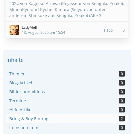
2024 von Kagetsu Aizawa (Regisseur von Sengoku Youko),
MindaRyn und Ryohei Kimura (Seiyuu von unter
anderem Shinsuke aus Sengoku Youko) (Alle 3…
LadyMell
1.166
0
13. August 2025 um 15:54
Inhalte
Themen
0
Blog-Artikel
0
Bilder und Videos
0
Termine
0
Hilfe Artikel
0
Bring & Buy Eintrag
2
Itemshop Item
0