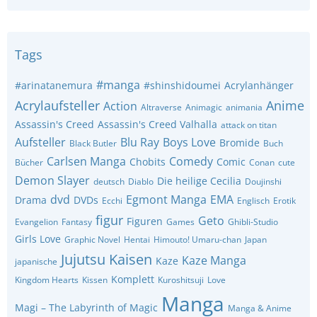
Tags
#manga
#arinatanemura
#shinshidoumei
Acrylanhänger
Acrylaufsteller
Anime
Action
Altraverse
Animagic
animania
Assassin's Creed
Assassin's Creed Valhalla
attack on titan
Aufsteller
Blu Ray
Boys Love
Bromide
Black Butler
Buch
Carlsen Manga
Comedy
Chobits
Comic
Bücher
Conan
cute
Demon Slayer
Die heilige Cecilia
deutsch
Diablo
Doujinshi
dvd
Egmont Manga
EMA
Drama
DVDs
Ecchi
Englisch
Erotik
figur
Geto
Figuren
Evangelion
Fantasy
Games
Ghibli-Studio
Girls Love
Graphic Novel
Hentai
Himouto! Umaru-chan
Japan
Jujutsu Kaisen
Kaze Manga
Kaze
japanische
Komplett
Kingdom Hearts
Kissen
Kuroshitsuji
Love
Manga
Magi – The Labyrinth of Magic
Manga & Anime