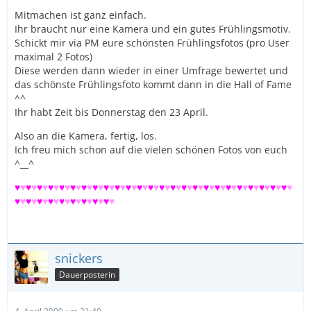
Mitmachen ist ganz einfach.
Ihr braucht nur eine Kamera und ein gutes Frühlingsmotiv.
Schickt mir via PM eure schönsten Frühlingsfotos (pro User
maximal 2 Fotos)
Diese werden dann wieder in einer Umfrage bewertet und
das schönste Frühlingsfoto kommt dann in die Hall of Fame
^^
Ihr habt Zeit bis Donnerstag den 23 April.
Also an die Kamera, fertig, los.
Ich freu mich schon auf die vielen schönen Fotos von euch
^__^
♥
♥
♥
♥
♥
♥
♥
♥
♥
♥
♥
♥
♥
♥
♥
♥
♥
♥
♥
♥
♥
♥
♥
♥
♥
♥
♥
♥
♥
♥
♥
♥
♥
♥
♥
♥
♥
♥
♥
♥
♥
♥
♥
♥
♥
♥
♥
♥
♥
♥
♥
♥
♥
♥
♥
♥
♥
♥
♥
♥
♥
♥
♥
♥
♥
♥
♥
♥
snickers
Dauerposterin