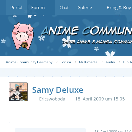
Portal
Forum
Chat
Galerie
Bring & Buy
Anime Community Germany
Forum
Multimedia
Audio
HipHo
Samy Deluxe
Ericswoboda
18. April 2009 um 15:05
18. April 2009 um 15:0