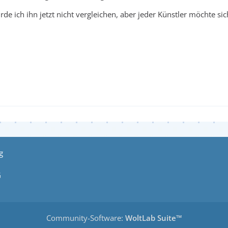
de ich ihn jetzt nicht vergleichen, aber jeder Künstler möchte sic
g
G
Community-Software:
WoltLab Suite™