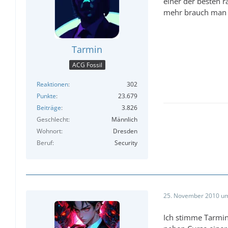
einer der besten r
mehr brauch man n
Tarmin
ACG Fossil
Reaktionen
302
Punkte
23.679
Beiträge
3.826
Geschlecht
Männlich
Wohnort
Dresden
Beruf
Security
25. November 2010 um
Ich stimme Tarmin 