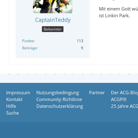
Mit einem Gott wür
ist Linkin Park.
CaptainTeddy
Bekannter
Punkte
113
Beiträge
9
Impressum
Nutzungsbedingung
Partner
Der ACG-Blo
Kontakt
Community Richtlinie
ACGPIX
Hilfe
Datenschutzerklärung
25 Jahre AC
Suche