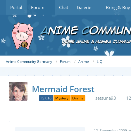
Portal
Forum
Chat
Galerie
Bring & Buy
Anime Community Germany
Forum
Anime
L-Q
Mermaid Forest
setsuna93
12
FSK 16
Mystery
Drama
12. September 2009 u