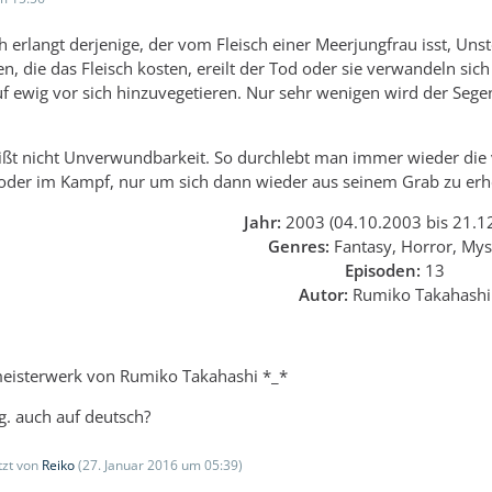
 erlangt derjenige, der vom Fleisch einer Meerjungfrau isst, Unst
ten, die das Fleisch kosten, ereilt der Tod oder sie verwandeln sic
f ewig vor sich hinzuvegetieren. Nur sehr wenigen wird der Sege
eißt nicht Unverwundbarkeit. So durchlebt man immer wieder die 
oder im Kampf, nur um sich dann wieder aus seinem Grab zu erhe
Jahr:
2003 (04.10.2003 bis 21.1
Genres:
Fantasy, Horror, Mys
Episoden:
13
Autor:
Rumiko Takahashi
 meisterwerk von Rumiko Takahashi *_*
ig. auch auf deutsch?
etzt von
Reiko
(
27. Januar 2016 um 05:39
)