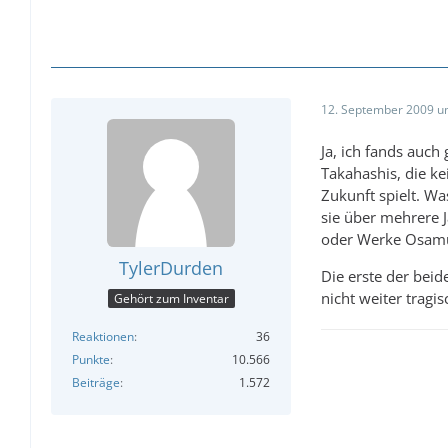
12. September 2009 u
Ja, ich fands auch
Takahashis, die ke
Zukunft spielt. Wa
sie über mehrere J
oder Werke Osamu 
TylerDurden
Die erste der beid
nicht weiter tragi
Gehört zum Inventar
Reaktionen
36
Punkte
10.566
Beiträge
1.572