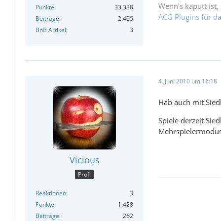
Wenn's kaputt ist, 
Punkte
33.338
ACG Plugins für 
Beiträge
2.405
BnB Artikel
3
4. Juni 2010 um 16:18
Hab auch mit Sied
Spiele derzeit Sie
Mehrspielermodus 
Vicious
Profi
Reaktionen
3
Punkte
1.428
Beiträge
262