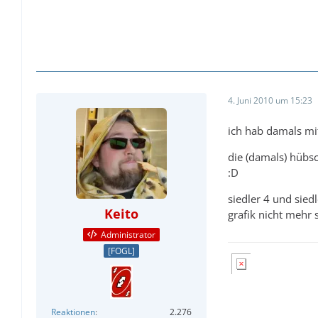
4. Juni 2010 um 15:23
ich hab damals mit
die (damals) hübsc
:D
siedler 4 und sied
Keito
grafik nicht mehr 
Administrator
[FOGL]
Reaktionen
2.276