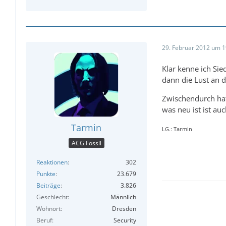
29. Februar 2012 um 1
Klar kenne ich Sie
dann die Lust an d
Zwischendurch hatt
was neu ist ist auc
Tarmin
LG.: Tarmin
ACG Fossil
Reaktionen
302
Punkte
23.679
Beiträge
3.826
Geschlecht
Männlich
Wohnort
Dresden
Beruf
Security