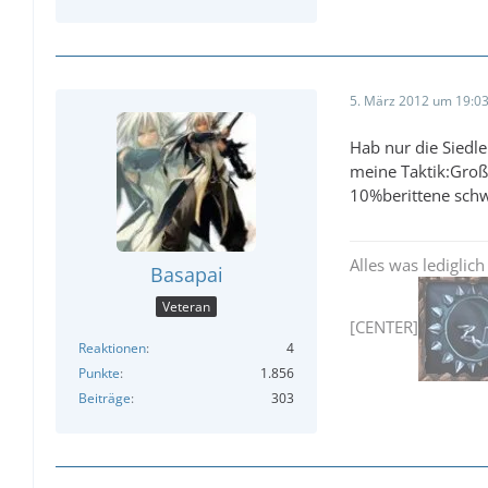
5. März 2012 um 19:0
Hab nur die Siedl
meine Taktik:Groß
10%berittene schw
Alles was lediglich
Basapai
Veteran
[CENTER]
Reaktionen
4
Punkte
1.856
Beiträge
303