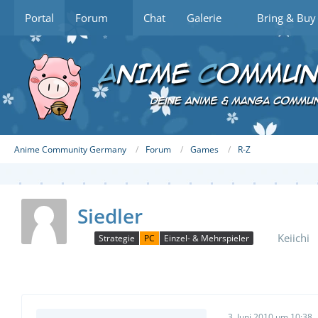
Portal
Forum
Chat
Galerie
Bring & Buy
Anime Community Germany
Forum
Games
R-Z
Siedler
Keiichi
Strategie
PC
Einzel- & Mehrspieler
3. Juni 2010 um 10:38