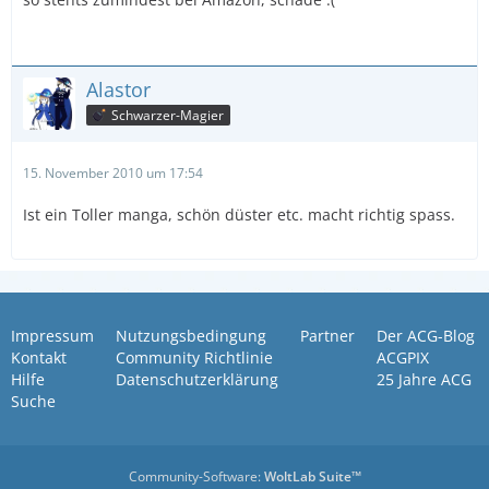
Alastor
Schwarzer-Magier
15. November 2010 um 17:54
Ist ein Toller manga, schön düster etc. macht richtig spass.
Impressum
Nutzungsbedingung
Partner
Der ACG-Blog
Kontakt
Community Richtlinie
ACGPIX
Hilfe
Datenschutzerklärung
25 Jahre ACG
Suche
Community-Software:
WoltLab Suite™