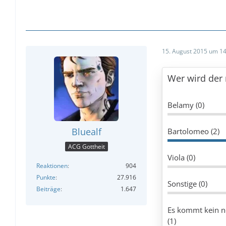
15. August 2015 um 14
Wer wird der
Belamy (0)
Bluealf
Bartolomeo (2)
ACG Gottheit
Viola (0)
Reaktionen
904
Punkte
27.916
Sonstige (0)
Beiträge
1.647
Es kommt kein ne
(1)