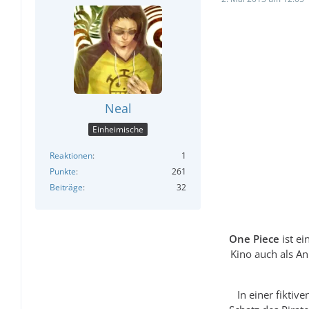
Neal
Einheimische
Reaktionen
1
Punkte
261
Beiträge
32
One Piece
ist ei
Kino auch als An
In einer fikti