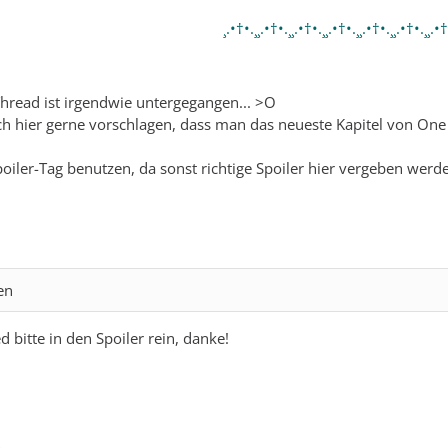
¸.•†•.¸¸.•†•.¸¸.•†•.¸¸.•†•.¸¸.•†•.¸¸.•†•.¸¸.•†
e Thread ist irgendwie untergegangen... >O
ch hier gerne vorschlagen, dass man das neueste Kapitel von One
poiler-Tag benutzen, da sonst richtige Spoiler hier vergeben werd
en
ed bitte in den Spoiler rein, danke!