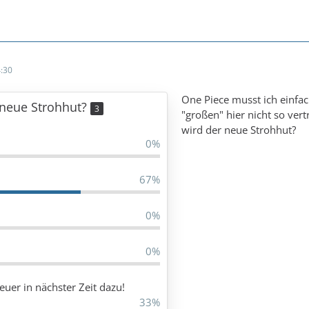
:30
One Piece musst ich einfac
 neue Strohhut?
3
"großen" hier nicht so ver
wird der neue Strohhut?
0%
67%
0%
0%
uer in nächster Zeit dazu!
33%