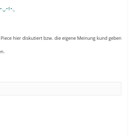
•.¸¸.•†•.¸
 Piece hier diskutiert bzw. die eigene Meinung kund geben
en.