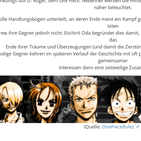
enkönigs Gol D. Roger, dem
One Piece
. Nebenher werden die Hint
näher beleuchtet.
 große Handlungsbögen unterteilt, an deren Ende meist ein Kampf 
töten
rew ihre Gegner jedoch nicht: Eiichirō Oda begründet dies damit,
das
Ende ihrer Träume und Überzeugungen (und damit die Zerstöru
alige Gegner kehren im späteren Verlauf der Geschichte mit oft p
gemeinsamer
Interessen dann eine zeitweilige Zus
(Quelle:
OnePieceRulez